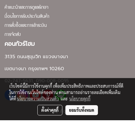
คำแนะนำและการดูแลรักษา
เงื่อนไขการรับประกันสินค้า
การสั่งซื้อและการชำระเงิน
การจัดส่ง
คอนทัวร์โฮม
3135 ถนนสุขุมวิท แขวงบางนา
เขตบางนา กรุงเทพฯ 10260
02-747-5631, 090-008-0095
เว็บไซต์นี้มีการใช้งานคุกกี้ เพื่อเพิ่มประสิทธิภาพและประสบการณ์ที่ดี
ในการใช้งานเว็บไซต์ของท่าน ท่านสามารถอ่านรายละเอียดเพิ่มเติม
ได้ที่
นโยบายความเป็นส่วนตัว
และ
นโยบายคุกกี้
ตั้งค่าคุกกี้
ยอมรับทั้งหมด
สั่งซื้อสินค้า
Copyright by contourhome.net
Powered by
MakeWebEasy.com