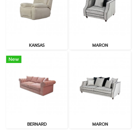
KANSAS
MARON
New
BERNARD
MARON