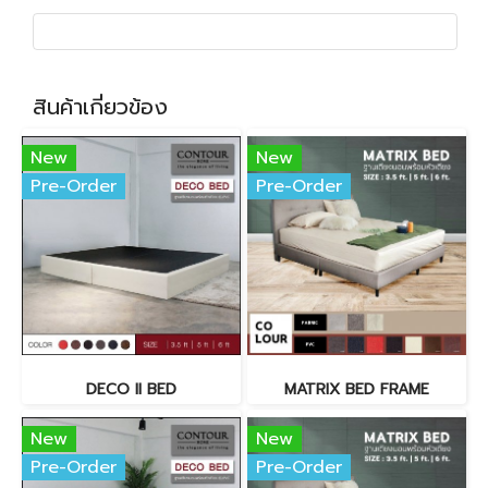
สินค้าเกี่ยวข้อง
New
New
Pre-Order
Pre-Order
DECO II BED
MATRIX BED FRAME
New
New
Pre-Order
Pre-Order