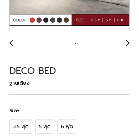
DECO BED
ฐานเตียง
Size
3.5 ฟุต
5 ฟุต
6 ฟุต