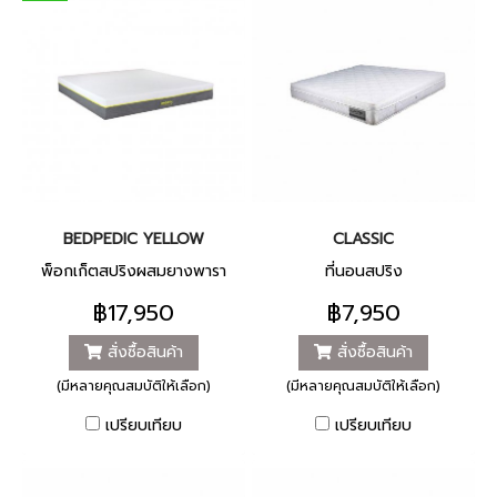
BEDPEDIC YELLOW
CLASSIC
พ็อกเก็ตสปริงผสมยางพารา
ที่นอนสปริง
฿17,950
฿7,950
สั่งซื้อสินค้า
สั่งซื้อสินค้า
(มีหลายคุณสมบัติให้เลือก)
(มีหลายคุณสมบัติให้เลือก)
เปรียบเทียบ
เปรียบเทียบ