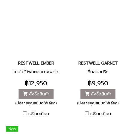
RESTWELL EMBER
RESTWELL GARNET
เมมโมรี่โฟมผสมยางพารา
ที่นอนสปริง
฿12,950
฿9,950
สั่งซื้อสินค้า
สั่งซื้อสินค้า
(มีหลายคุณสมบัติให้เลือก)
(มีหลายคุณสมบัติให้เลือก)
เปรียบเทียบ
เปรียบเทียบ
New