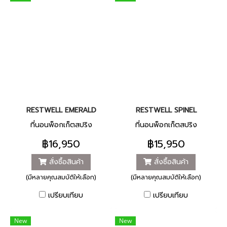
RESTWELL EMERALD
RESTWELL SPINEL
ที่นอนพ็อกเก็ตสปริง
ที่นอนพ็อกเก็ตสปริง
฿16,950
฿15,950
สั่งซื้อสินค้า
สั่งซื้อสินค้า
(มีหลายคุณสมบัติให้เลือก)
(มีหลายคุณสมบัติให้เลือก)
เปรียบเทียบ
เปรียบเทียบ
New
New