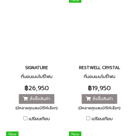
SIGNATURE
RESTWELL CRYSTAL
ที่นอนเมมโมรี่โฟม
ที่นอนเมมโมรี่โฟม
฿26,950
฿19,950
สั่งซื้อสินค้า
สั่งซื้อสินค้า
(มีหลายคุณสมบัติให้เลือก)
(มีหลายคุณสมบัติให้เลือก)
เปรียบเทียบ
เปรียบเทียบ
New
New